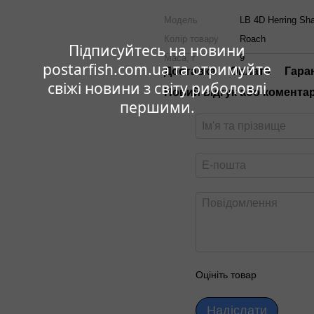
Мoдель
LB 4D Herring Sh
Колір товару
Roach
Підписуйтесь на новини
Маса, г
9
postarfish.com.ua та отримуйте
Доставка
Оплата
Гара
свіжі новини з світу риболовлі
Новий відгук або комента
першими.
Оцініть товар
Надіслати