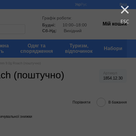
×
Укр
Рус
Вхід
Графік роботи:
ESC
Мій кошик
Будні:
10:00–18:00
Сб-Нд:
Вихідний
іжна
Одяг та
Туризм,
Набори
ть
спорядження
відпочинок
0mm 9.0g Roach (поштучно)
ch (поштучно)
Артикул
1854.12.30
Порівняти
В бажання
ичувальної знижки