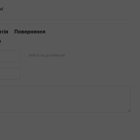
ad
нтія
Повернення
р
Увійти за допомогою