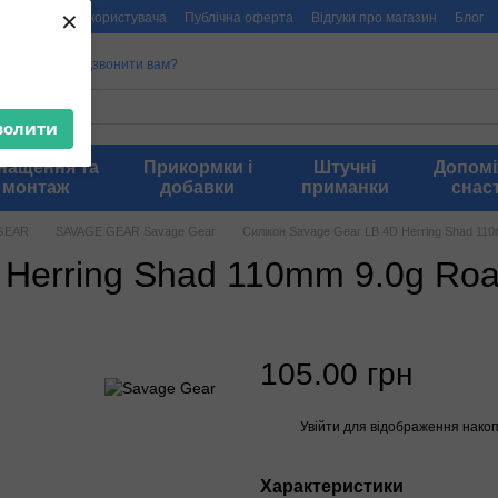
×
мація
Угода користувача
Публічна оферта
Відгуки про магазин
Блог
00909
Передзвонити вам?
волити
нащення та
Прикормки і
Штучні
Допом
монтаж
добавки
приманки
снас
GEAR
SAVAGE GEAR Savage Gear
Силікон Savage Gear LB 4D Herring Shad 11
 Herring Shad 110mm 9.0g Roa
105.00 грн
Увійти
для відображення накоп
%
Характеристики