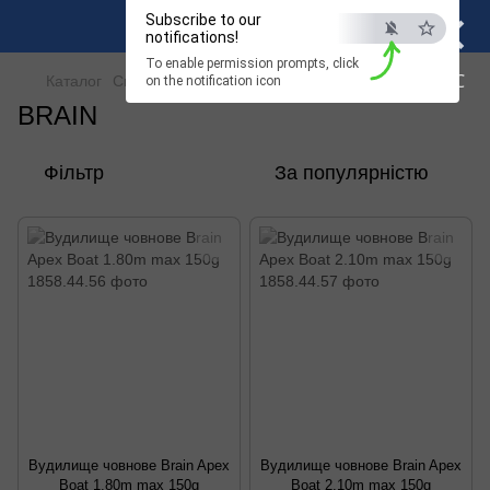
×
Subscribe to our
notifications!
To enable permission prompts, click
ESC
Каталог
Спінінги і вудки
Фідерні вудилища
BRAIN
on the notification icon
BRAIN
Фільтр
За популярністю
Вудилище човнове Brain Apex
Вудилище човнове Brain Apex
Boat 1.80m max 150g
Boat 2.10m max 150g