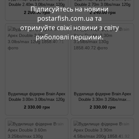
Double 2.40m 3.0lbs/max 120g
Double 2.70m 3.0lbs/max 120g
Підписуйтесь на новини
2 200.00 грн
2 240.00 грн
postarfish.com.ua та
отримуйте свіжі новини з світу
риболовлі першими.
Вудилище фідерне Brain Apex
Вудилище фідерне Brain Apex
Double 3.00m 3.0lbs/max 120g
Double 3.30m 3.25lbs/max
130g
2 330.00 грн
2 330.00 грн