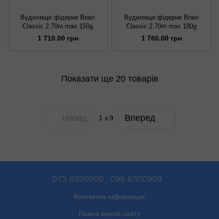
Вудилище фідерне Brain
Вудилище фідерне Brain
Classic 2.70m max 150g
Classic 2.70m max 180g
1 710.00 грн
1 760.00 грн
Показати ще 20 товарів
Назад
Вперед
1
з 9
073 6300909
096 6300909
Контактна інформація
Повна версія сайту