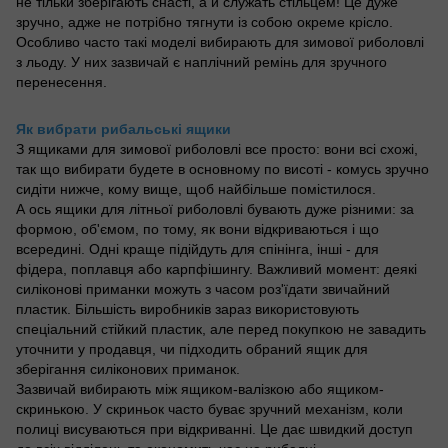
не тільки зберігають снасті, а й служать стільцем! Це дуже
зручно, адже не потрібно тягнути із собою окреме крісло.
Особливо часто такі моделі вибирають для зимової риболовлі
з льоду. У них зазвичай є наплічний ремінь для зручного
перенесення.
Як вибрати рибальські ящики
З ящиками для зимової риболовлі все просто: вони всі схожі,
так що вибирати будете в основному по висоті - комусь зручно
сидіти нижче, кому вище, щоб найбільше помістилося.
А ось ящики для літньої риболовлі бувають дуже різними: за
формою, об'ємом, по тому, як вони відкриваються і що
всередині. Одні краще підійдуть для спінінга, інші - для
фідера, поплавця або карпфішингу. Важливий момент: деякі
силіконові приманки можуть з часом роз'їдати звичайний
пластик. Більшість виробників зараз використовують
спеціальний стійкий пластик, але перед покупкою не завадить
уточнити у продавця, чи підходить обраний ящик для
зберігання силіконових приманок.
Зазвичай вибирають між ящиком-валізкою або ящиком-
скринькою. У скриньок часто буває зручний механізм, коли
полиці висуваються при відкриванні. Це дає швидкий доступ