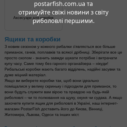
postarfish.com.ua та
отримуйте свіжі новини з світу
Аксесуари для коробок
риболовлі першими.
Ящики та коробки
З новим сезоном у кожного рибалки з'являється все більше
приманок, гачків, поплавків та всякої дрібниці. Зберігати все це
просто скопом - значить завжди шукати потрібне і витрачати
купу часу. Саме тому без гарного органайзера – нікуди!
Рибальські коробки мають багато відділень, надійні засувки та
дуже міцний матеріал.
Якщо ви виберете коробки так, щоб вони ідеально
поміщалися у велику скриньку і підходили для приманок, то
вони будуть служити вам вірою та правдою на будь-якій
риболовлі – чи то полювання на щуку, окуня чи судака. А якщо
захочете купити ящик для риболовлі в Україні, наш інтернет-
магазин PostarFish доставить його до Києва, Вінниці,
Житомира, Львова, Одеси та інших міст.