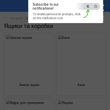
×
Subscribe to our
notifications!
To enable permission prompts, click
ESC
Каталог
Допоміжна снасть
Ящики та коробки
on the notification icon
Ящики та коробки
Зимові ящики
Кани