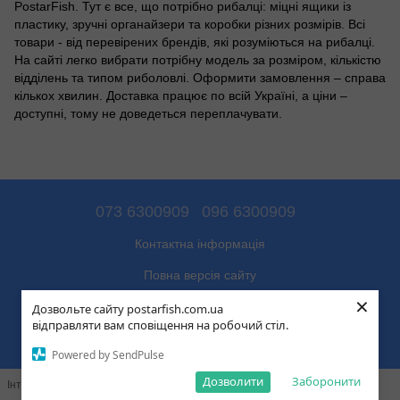
PostarFish. Тут є все, що потрібно рибалці: міцні ящики із
пластику, зручні органайзери та коробки різних розмірів. Всі
товари - від перевірених брендів, які розуміються на рибалці.
На сайті легко вибрати потрібну модель за розміром, кількістю
відділень та типом риболовлі. Оформити замовлення – справа
кількох хвилин. Доставка працює по всій Україні, а ціни –
доступні, тому не доведеться переплачувати.
073 6300909
096 6300909
Контактна інформація
Повна версія сайту
×
© 2026
Дозвольте сайту postarfish.com.ua
відправляти вам сповіщення на робочий стіл.
Укр
Рус
Powered by SendPulse
Дозволити
Заборонити
Інтернет-магазин створений з Хорошоп