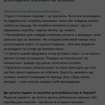
до всіх відділень та економить час на рибалці.
Переваги коробок для риболовлі
• Одна з головних переваг – це зручність. Коли все розкладено
по відділеннях, потрібну приманку, гачок або повідець можна
знайти за секунду. Не потрібно копатися в сумці - просто
відкриваєш коробку і одразу бачиш, де лежить.
• Органайзери для повідців особливо рятують у випадках, коли
рахунок йде на хвилини. На складній риболовлі немає часу
розплутувати снасті чи шукати повідець – все вже акуратно
розкладено та готове до використання.
• У багато ящиків вбудовано м'яку вставку з піни – в неї зручно
кріпити готове оснащення. Поводки не плутаються, не
згинаються і завжди під рукою, коли вони потрібні.
• Практично кожен рибалка рано чи пізно приходить до того,
що без гарної скриньки не обійтися. Вартість залежить від
розміру, кількості осередків та бренду, але у будь-якому
випадку – така покупка швидко себе виправдовує.
Де купити ящики та коробки для рибальства в Україні?
Якщо ви шукаєте, де купити зручну рибальську скриньку або
коробку для снастей – загляньте в інтернет-магазин