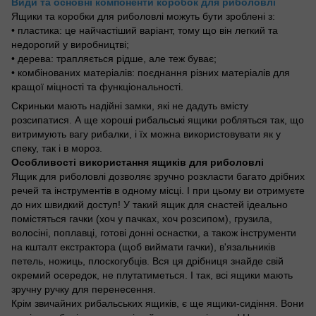
Види та основні компоненти коробок для риболовлі
Ящики та коробки для риболовлі можуть бути зроблені з:
• пластика: це найчастіший варіант, тому що він легкий та
недорогий у виробництві;
• дерева: трапляється рідше, але теж буває;
• комбінованих матеріалів: поєднання різних матеріалів для
кращої міцності та функціональності.
Скриньки мають надійні замки, які не дадуть вмісту
розсипатися. А ще хороші рибальські ящики робляться так, що
витримують вагу рибалки, і їх можна використовувати як у
спеку, так і в мороз.
Особливості використання ящиків для риболовлі
Ящик для риболовлі дозволяє зручно розкласти багато дрібних
речей та інструментів в одному місці. І при цьому ви отримуєте
до них швидкий доступ! У такий ящик для снастей ідеально
помістяться гачки (хоч у пачках, хоч розсипом), грузила,
волосіні, поплавці, готові донні оснастки, а також інструменти
на кшталт екстрактора (щоб виймати гачки), в'язальників
петель, ножиць, плоскогубців. Вся ця дрібниця знайде свій
окремий осередок, не плутатиметься. І так, всі ящики мають
зручну ручку для перенесення.
Крім звичайних рибальських ящиків, є ще ящики-сидіння. Вони