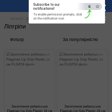
×
Subscribe to our
notifications!
To enable permission prompts, click
ESC
Каталог
Допоміжна снасть
Інструменти
Ліпгріпи
on the notification icon
Ліпгріпи
Фільтр
За популярністю
Захоплення рибальське
Захоплення рибальське
Flagman Lip Grip Plastic 16 см
Flagman Lip Grip Plastic 24 см