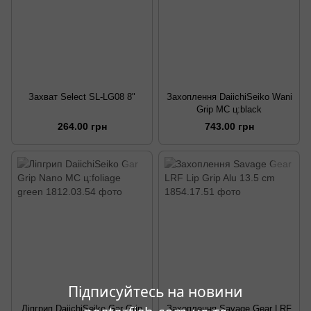
Захват Select SL-LG08 8"
Захоплення DaiichiSeiko Wani
Grip MC ц:black
264.00 грн
743.00 грн
Підписуйтесь на новини
Ліпгрип DaiichiSeiko Gar Grip
Захоплення Savage Gear LRF