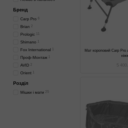
Бренд
6
Carp Pro
2
Brian
11
Prologic
1
Shimano
1
Fox International
Мат короповий Carp Pro
ніж
1
Проф-Монтаж
2
5 400
AVID
1
Orient
Розділ
25
Мішки і мати