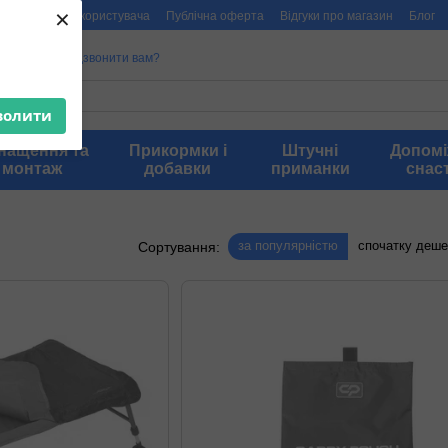
×
мація
Угода користувача
Публічна оферта
Відгуки про магазин
Блог
00909
Передзвонити вам?
волити
нащення та
Прикормки і
Штучні
Допом
монтаж
добавки
приманки
снас
за популярністю
спочатку деш
Сортування: