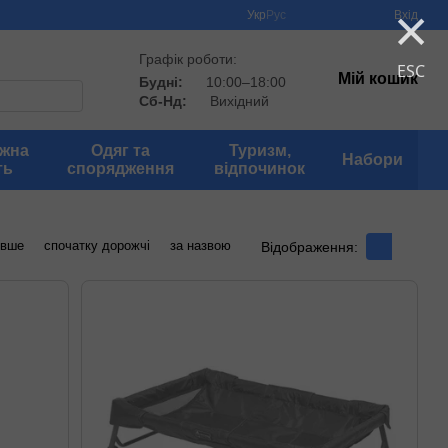
×
Укр
Рус
Вхід
Графік роботи:
ESC
Мій кошик
Будні:
10:00–18:00
Сб-Нд:
Вихідний
іжна
Одяг та
Туризм,
Набори
ть
спорядження
відпочинок
евше
спочатку дорожчі
за назвою
Відображення: