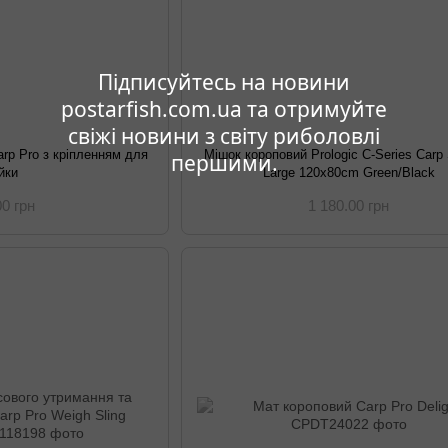
Підписуйтесь на новини
postarfish.com.ua та отримуйте
свіжі новини з світу риболовлі
arp Pro з кріпленням для
Мішок короповий Prologic C-Series Carp
першими.
ійки
Large 120x80cm Green/Black
00 грн
1 180.00 грн