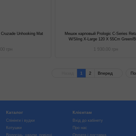
c Cruzade Unhooking Mat
Мешок карповый Prologic C-Series Reta
W/Sling X-Large 120 X 55Cm Green/B
.00 грн
1 930.00 грн
Назад
1
2
Вперед
По
Каталог
Клієнтам
Спінінги і вудки
Вхід до кабінету
Котушки
Про нас
Волосінь, шнури, повідці
Оплата і доставка