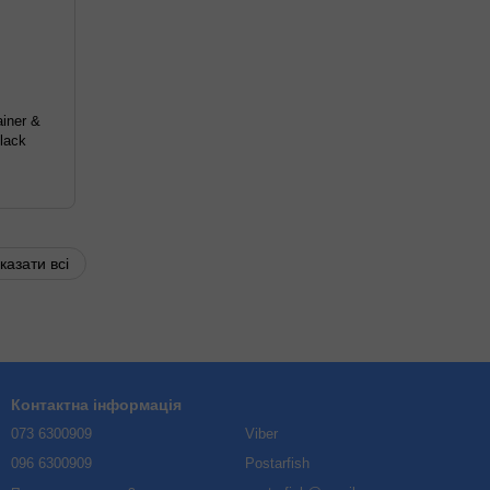
iner &
lack
казати всі
Контактна інформація
073 6300909
Viber
096 6300909
Postarfish