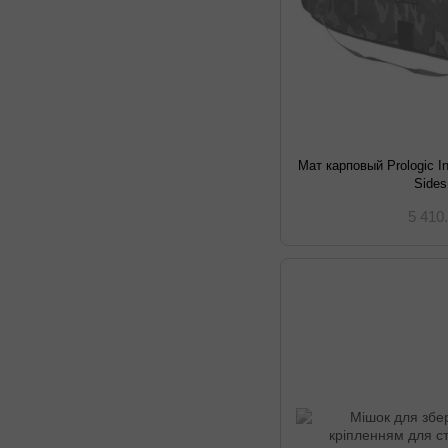
Мат карповый Prologic I
Sides
5 410