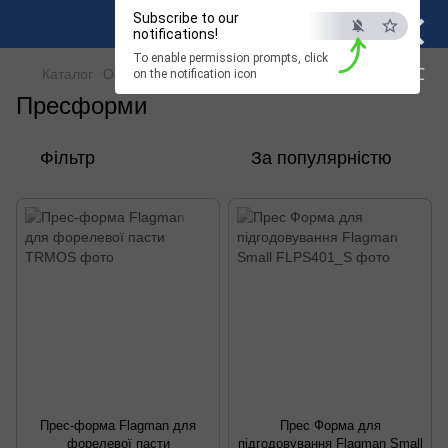
×
Subscribe to our
notifications!
To enable permission prompts, click
ESC
Каталог
Оснащення та монтаж
Годівниці
Пресформи
on the notification icon
Пресформи
Фільтр
За популярністю
Прес-форма Flagman для
Прес Форма для
форелевої пасти
підгодовування Flagman Small