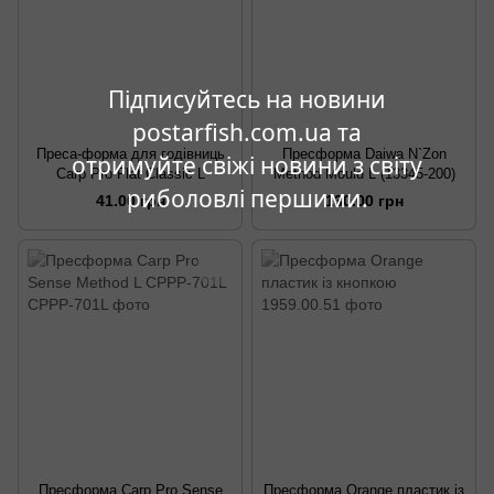
Підписуйтесь на новини
postarfish.com.ua та
Преса-форма для годівниць
Пресформа Daiwa N`Zon
отримуйте свіжі новини з світу
Carp Pro Flat Classic L
Method Mould L (13345-200)
риболовлі першими.
41.00 грн
130.00 грн
Пресформа Carp Pro Sensе
Пресформа Orange пластик із