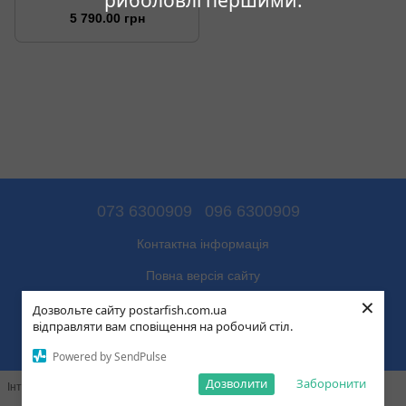
5 790.00 грн
073 6300909
096 6300909
Контактна інформація
Повна версія сайту
×
© 2026
Дозвольте сайту postarfish.com.ua
відправляти вам сповіщення на робочий стіл.
Укр
Рус
Powered by SendPulse
Дозволити
Заборонити
Інтернет-магазин створений з Хорошоп