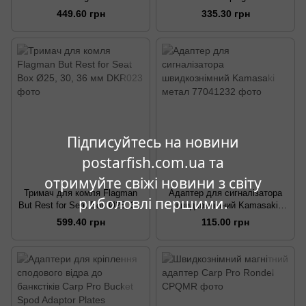
449.60 грн
335.30 грн
Підписуйтесь на новини
postarfish.com.ua та
отримуйте свіжі новини з світу
Тримач для комля Flagman
Адаптер для сигналізатора
риболовлі першими.
But Rest for Seat Box Ø25, 30,
швидкознімний Kamasaki
36 мм
метал
599.40 грн
115.00 грн