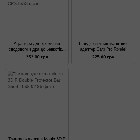
Адаптери для кріплення
Швидкознімний магнітний
сподового відра до банкстіків
адаптер Carp Pro Rondel
Carp Pro Bucket Spod Adaptor
252.00 грн
225.00 грн
Plates
Тримач вудилища Matrix 3D R