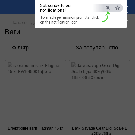
×
Subscribe to our
notifications!
To enable permission prompts, click
ESC
Каталог
Допоміжна снасть
Інструменти
Ваги
on the notification icon
Ваги
Фільтр
За популярністю
Електронні ваги Flagman 45 кг
Ваги Savage Gear Digi Scale L
до 30kg/66lb