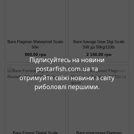
Ваги Flagman Waterproof Scale
Ваги Savage Gear Digi Scale
50кг
SW до 50kg/110lb
900.00 грн
2 140.00 грн
Підписуйтесь на новини
postarfish.com.ua та
отримуйте свіжі новини з світу
риболовлі першими.
Ваги Forrest Digital Scale
Ваги електронні Flagman