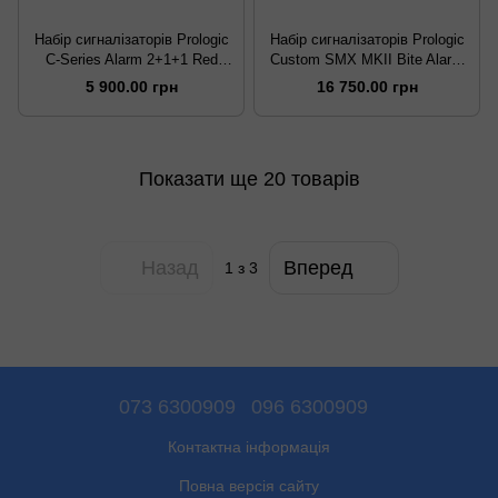
Набір сигналізаторів Prologic
Набір сигналізаторів Prologic
C-Series Alarm 2+1+1 Red
Custom SMX MKII Bite Alarm
Green
Set 4+1 red/green/yellow/blue
5 900.00 грн
16 750.00 грн
Показати ще 20 товарів
Назад
Вперед
1
з 3
073 6300909
096 6300909
Контактна інформація
Повна версія сайту